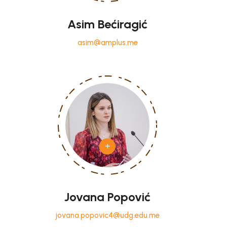
Asim Bećiragić
asim@amplus.me
Jovana Popović
jovana.popovic4@udg.edu.me