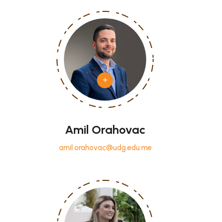
Amil Orahovac
amil.orahovac@udg.edu.me