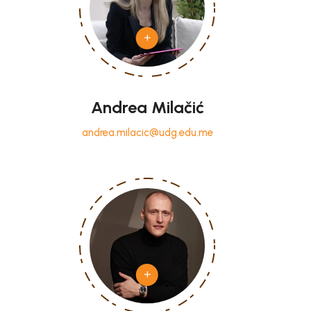
Andrea Milačić
andrea.milacic@udg.edu.me