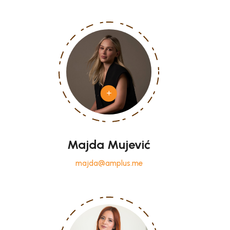
Majda Mujević
majda@amplus.me