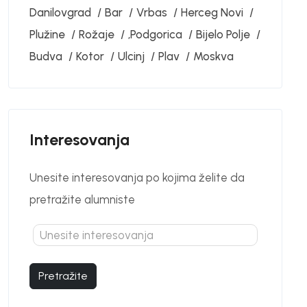
Danilovgrad
Bar
Vrbas
Herceg Novi
Plužine
Rožaje
‚Podgorica
Bijelo Polje
Budva
Kotor
Ulcinj
Plav
Moskva
Interesovanja
Unesite interesovanja po kojima želite da
pretražite alumniste
Pretražite