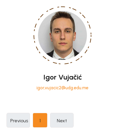
Igor Vujačić
igor,vujacic2@udg.edu.me
(current)
Previous
1
Next