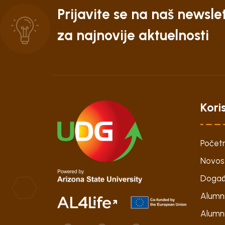
Prijavite se na naš newsle
za najnovije aktuelnosti
Koris
Počet
Novos
Događ
Alumni
Alumni