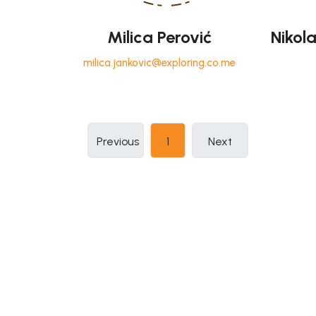
Milica Perović
Nikol
milica.jankovic@exploring.co.me
(current)
Previous
1
Next