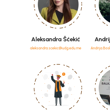
Aleksandra Šćekić
Andri
aleksandra.scekic@udg.edu.me
Andrija.Bo