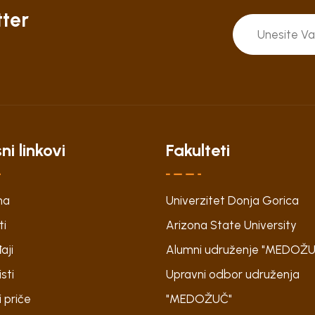
tter
ni linkovi
Fakulteti
na
Univerzitet Donja Gorica
ti
Arizona State University
aji
Alumni udruženje "MEDOŽ
sti
Upravni odbor udruženja
 priče
"MEDOŽUČ"