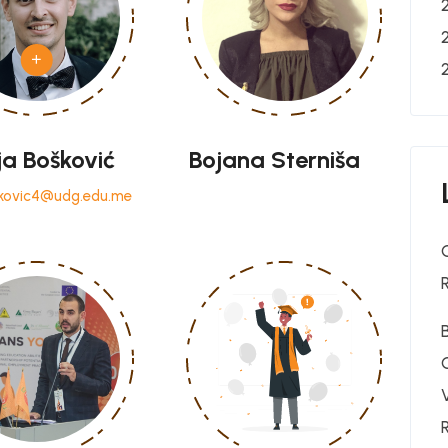
ja Bošković
Bojana Sterniša
skovic4@udg.edu.me