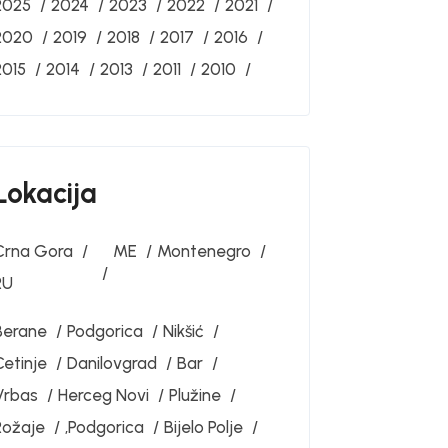
2025
2024
2023
2022
2021
2020
2019
2018
2017
2016
2015
2014
2013
2011
2010
Lokacija
Crna Gora
ME
Montenegro
RU
Berane
Podgorica
Nikšić
Cetinje
Danilovgrad
Bar
Vrbas
Herceg Novi
Plužine
Rožaje
‚Podgorica
Bijelo Polje