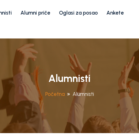
nisti
Alumni priče
Oglasi za posao
Ankete
Alumnisti
Početna
Alumnisti