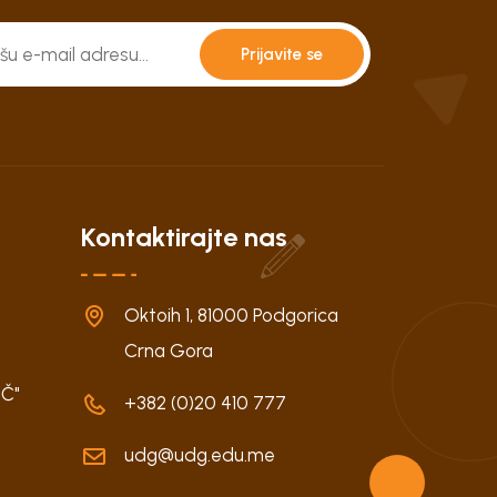
Prijavite se
Kontaktirajte nas
Oktoih 1, 81000 Podgorica
Crna Gora
UČ"
+382 (0)20 410 777
udg@udg.edu.me